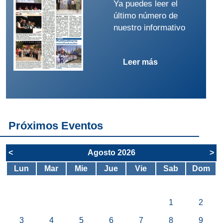
Ya puedes leer el
último número de
nuestro informativo
Leer más
Próximos Eventos
<
Agosto 2026
>
Lun
Mar
Mie
Jue
Vie
Sab
Dom
1
2
3
4
5
6
7
8
9