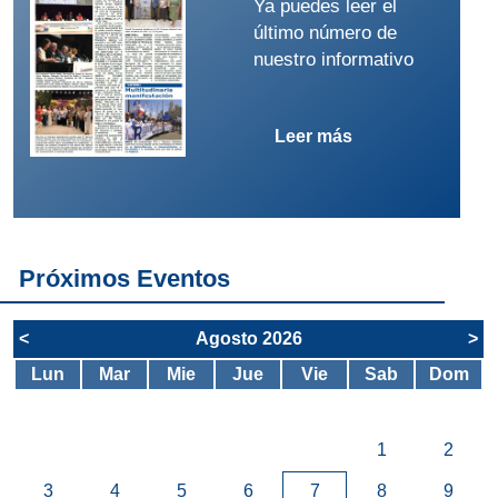
Ya puedes leer el
último número de
nuestro informativo
Leer más
Próximos Eventos
<
Agosto 2026
>
Lun
Mar
Mie
Jue
Vie
Sab
Dom
1
2
3
4
5
6
7
8
9