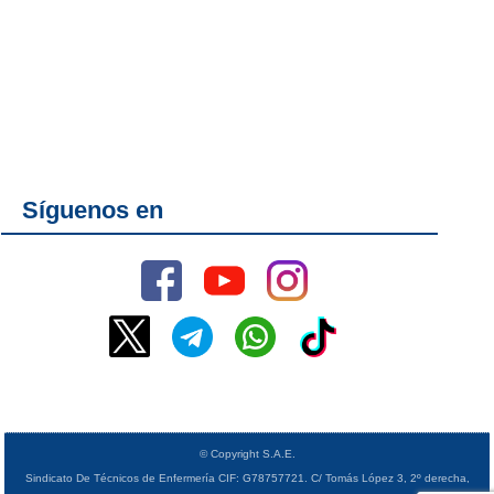
Síguenos en
© Copyright S.A.E.
Sindicato De Técnicos de Enfermería CIF: G78757721. C/ Tomás López 3, 2º derecha,