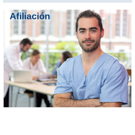
Afiliación
Conoce
todos los