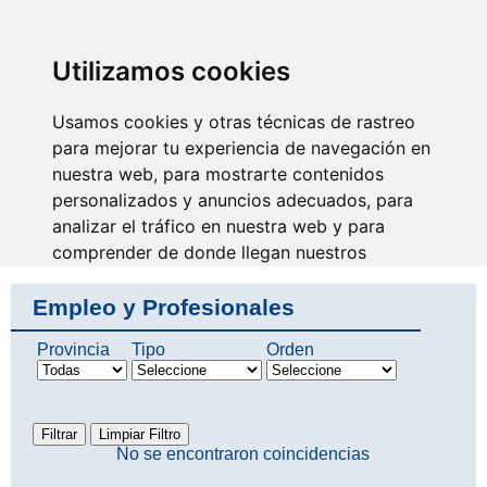
SINDICATO DE
TÉCNICOS DE
ENFERMERÍA
IDENTIFICARSE
Utilizamos cookies
Usamos cookies y otras técnicas de rastreo
para mejorar tu experiencia de navegación en
nuestra web, para mostrarte contenidos
Nuestra ayuda y tu
formación mejoran la
personalizados y anuncios adecuados, para
profesión
analizar el tráfico en nuestra web y para
comprender de donde llegan nuestros
visitantes.
Empleo y Profesionales
Aceptar
Provincia
Tipo
Orden
Rechazar
Configurar
No se encontraron coincidencias