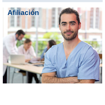
Afiliación
Conoce
todos los