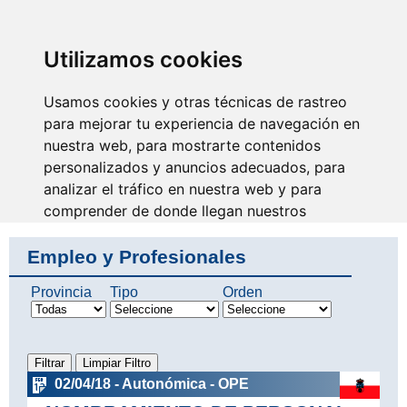
SINDICATO DE
TÉCNICOS DE
ENFERMERÍA
IDENTIFICARSE
Utilizamos cookies
Usamos cookies y otras técnicas de rastreo
para mejorar tu experiencia de navegación en
nuestra web, para mostrarte contenidos
Siempre unidos y
orgullosos de nuestra
personalizados y anuncios adecuados, para
profesión
analizar el tráfico en nuestra web y para
comprender de donde llegan nuestros
visitantes.
Empleo y Profesionales
Aceptar
Provincia
Tipo
Orden
Rechazar
Configurar
02/04/18 - Autonómica - OPE