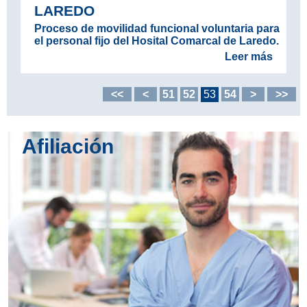
LAREDO
Proceso de movilidad funcional voluntaria para
el personal fijo del Hosital Comarcal de Laredo.
Leer más
<<
<
51
52
53
54
>
>>
Afiliación