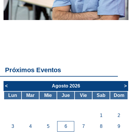
Conoce
todos los
servicios del
SAE
Próximos Eventos
<
Agosto 2026
>
Lun
Mar
Mie
Jue
Vie
Sab
Dom
1
2
3
4
5
6
7
8
9