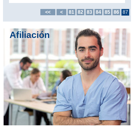
<<
<
81
82
83
84
85
86
87
Afiliación