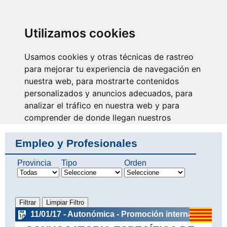
SINDICATO DE
TÉCNICOS DE
ENFERMERÍA
IDENTIFICARSE
Utilizamos cookies
Usamos cookies y otras técnicas de rastreo
para mejorar tu experiencia de navegación en
nuestra web, para mostrarte contenidos
Fuerza, equilibrio, valor y
responsabilidad
personalizados y anuncios adecuados, para
analizar el tráfico en nuestra web y para
comprender de donde llegan nuestros
visitantes.
Empleo y Profesionales
Aceptar
Provincia
Tipo
Orden
Rechazar
Configurar
11/01/17 - Autonómica - Promoción interna