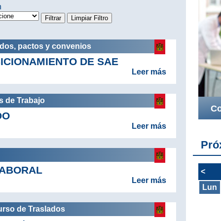
n
rdos, pactos y convenios
ICIONAMIENTO DE SAE
Leer más
s de Trabajo
Co
DO
Leer más
Pró
LABORAL
<
Leer más
Lun
urso de Traslados