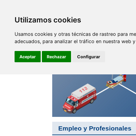
SINDICATO DE
TÉCNICOS DE
ENFERMERÍA
Utilizamos cookies
Empleo y
F
Profesionales
Usamos cookies y otras técnicas de rastreo para me
adecuados, para analizar el tráfico en nuestra web 
Desde SAE te apoyamos e
informamos
Aceptar
Rechazar
Configurar
Empleo y Profesionales