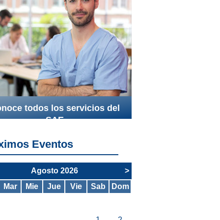
noce todos los servicios del
SAE
ximos Eventos
Agosto 2026
>
Mar
Mie
Jue
Vie
Sab
Dom
1
2