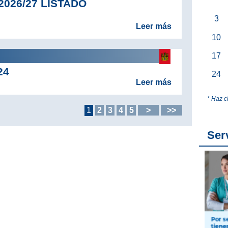
026/27 LISTADO
3
Leer más
10
17
24
24
Leer más
* Haz c
1
2
3
4
5
>
>>
Ser