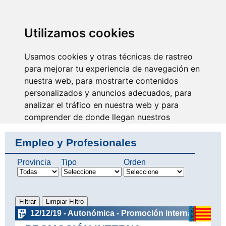
SINDICATO DE
TÉCNICOS DE
ENFERMERÍA
IDENTIFICARSE
Utilizamos cookies
Usamos cookies y otras técnicas de rastreo
para mejorar tu experiencia de navegación en
nuestra web, para mostrarte contenidos
No eres invisible, nosotros
somos tu voz
personalizados y anuncios adecuados, para
analizar el tráfico en nuestra web y para
comprender de donde llegan nuestros
visitantes.
Empleo y Profesionales
Aceptar
Provincia
Tipo
Orden
Rechazar
Configurar
12/12/19 - Autonómica - Promoción interna