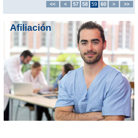
<<
<
57
58
59
60
>
>>
Afiliación