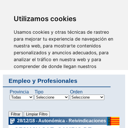
SINDICATO DE
TÉCNICOS DE
ENFERMERÍA
IDENTIFICARSE
Utilizamos cookies
Usamos cookies y otras técnicas de rastreo
para mejorar tu experiencia de navegación en
nuestra web, para mostrarte contenidos
No eres invisible, nosotros
somos tu voz
personalizados y anuncios adecuados, para
analizar el tráfico en nuestra web y para
comprender de donde llegan nuestros
visitantes.
Empleo y Profesionales
Aceptar
Provincia
Tipo
Orden
Rechazar
Configurar
28/12/18 - Autonómica - Reivindicaciones