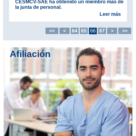
CESMCV-SAE ha obtenido un miembro más de
la junta de personal.
Leer más
<<
<
64
65
66
67
>
>>
Afiliación