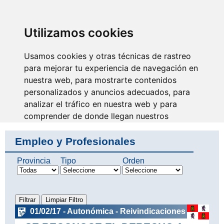
SINDICATO DE
TÉCNICOS DE
ENFERMERÍA
IDENTIFICARSE
Utilizamos cookies
Usamos cookies y otras técnicas de rastreo
para mejorar tu experiencia de navegación en
nuestra web, para mostrarte contenidos
Se escucha nuestra voz y
avanza nuestra profesión
personalizados y anuncios adecuados, para
analizar el tráfico en nuestra web y para
comprender de donde llegan nuestros
visitantes.
Empleo y Profesionales
Aceptar
Provincia
Tipo
Orden
Rechazar
Configurar
01/02/17 - Autonómica - Reivindicaciones