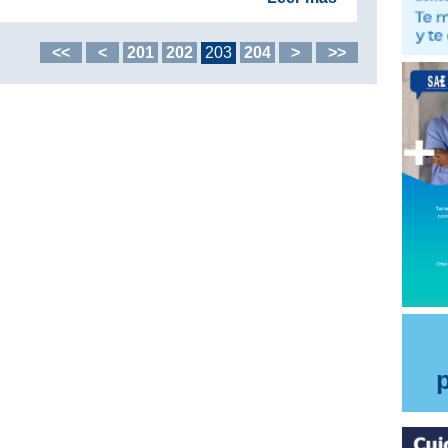
<<
<
201
202
203
204
>
>>