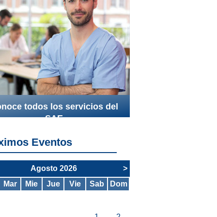
noce todos los servicios del
SAE
ximos Eventos
Agosto 2026
>
Mar
Mie
Jue
Vie
Sab
Dom
1
2