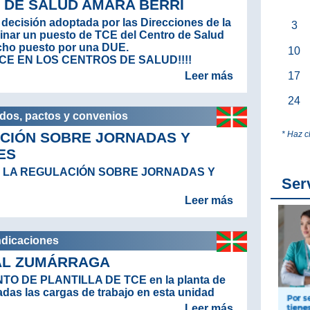
 DE SALUD AMARA BERRI
decisión adoptada por las Direcciones de la
3
nar un puesto de TCE del Centro de Salud
icho puesto por una DUE.
10
 TCE EN LOS CENTROS DE SALUD!!!!
17
Leer más
24
rdos, pactos y convenios
* Haz c
CIÓN SOBRE JORNADAS Y
ES
 LA REGULACIÓN SOBRE JORNADAS Y
Ser
Leer más
ndicaciones
TAL ZUMÁRRAGA
NTO DE PLANTILLA DE TCE en la planta de
adas las cargas de trabajo en esta unidad
Leer más