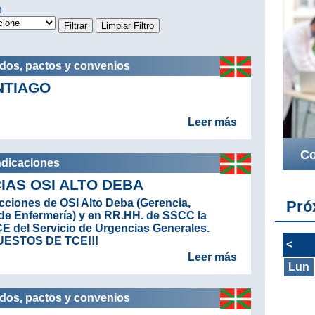
n
rdos, pactos y convenios
NTIAGO
Leer más
Co
ndicaciones
IAS OSI ALTO DEBA
cciones de OSI Alto Deba
(Gerencia,
Pró
de Enfermería)
y en RR.HH. de SSCC la
E del Servicio de Urgencias Generales.
PUESTOS DE TCE!!!
<
Leer más
Lun
rdos, pactos y convenios