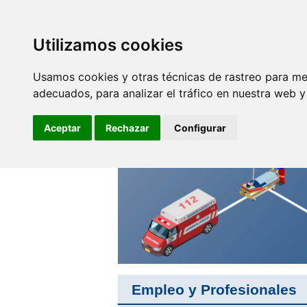
SINDICATO DE
TÉCNICOS DE
ENFERMERÍA
Utilizamos cookies
Empleo y
F
Profesionales
Usamos cookies y otras técnicas de rastreo para me
adecuados, para analizar el tráfico en nuestra web 
Un equipo, un objetivo, una
profesión, orgullosos de ser
Aceptar
Rechazar
Configurar
Técnicos de Enfermería
Empleo y Profesionales