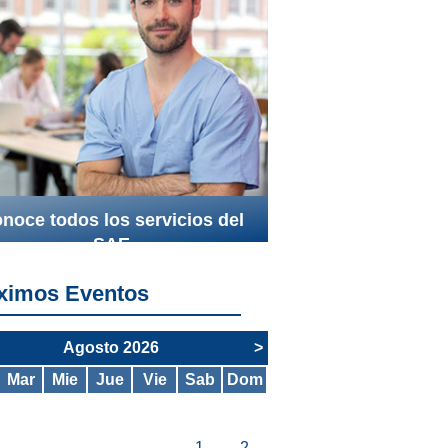
noce todos los servicios del
SAE
ximos Eventos
Agosto 2026
>
Mar
Mie
Jue
Vie
Sab
Dom
1
2