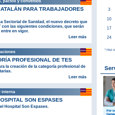
s, pactos y convenios
CATALÁN PARA TRABAJADORES
3
10
a Sectorial de Sanidad, el
nuevo decreto que
T
con las siguientes condiciones, que serán
17
entre en vigor.
Leer más
24
* Haz c
caciones
RÍA PROFESIONAL DE TES
ra la creación de la categoría profesional de
Ser
arias.
Leer más
d interna
HOSPITAL SON ESPASES
del Hospital Son Espases.