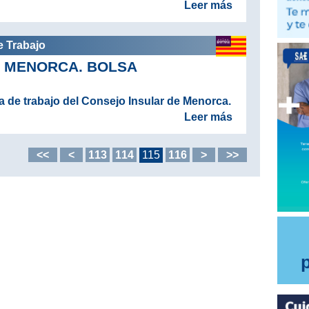
Leer más
e Trabajo
E MENORCA. BOLSA
a de trabajo del Consejo Insular de Menorca.
Leer más
<<
<
113
114
115
116
>
>>