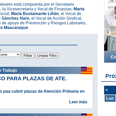
leares está compuesta por el Secretario
z
, la Vicesecretaria y Vocal de Finanzas,
Marta
Social,
María Bustamante Liñán
, el Vocal de
 Sánchez Haro
, el Vocal de Acción Sindical,
es de apoyo de Prevención y Riesgos Laborales,
re Mascaraque
.
n
Co
e Trabajo
Pró
O PARA PLAZAS DE ATE.
<
 paa cubrir plazas de Atención Primaria en
Lun
Leer más