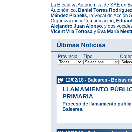
La Ejecutiva Autonómica de SAE en Ba
Autonómico,
Daniel Torres Rodrígue
Méndez Planells
, la Vocal de Acción 
Organización y Comunicación,
Eduard
Alejandro Juan Alonso
, y dos vocal
Vicent Vila Tortosa
y
Eva María Mest
Últimas Noticias
Provincia
Tipo
Orde
12/02/18 - Baleares - Bolsas d
LLAMAMIENTO PÚBLIC
PRIMARIA
Proceso de llamamiento público
Baleares.