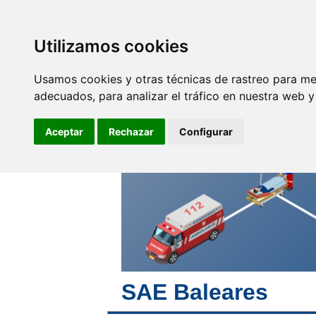
SINDICATO DE
TÉCNICOS DE
ENFERMERÍA
Utilizamos cookies
Empleo y
F
Profesionales
Usamos cookies y otras técnicas de rastreo para me
adecuados, para analizar el tráfico en nuestra web 
Pon tu corazón,
pondremos el nuestro y
Aceptar
Rechazar
Configurar
mucho más
SAE Baleares