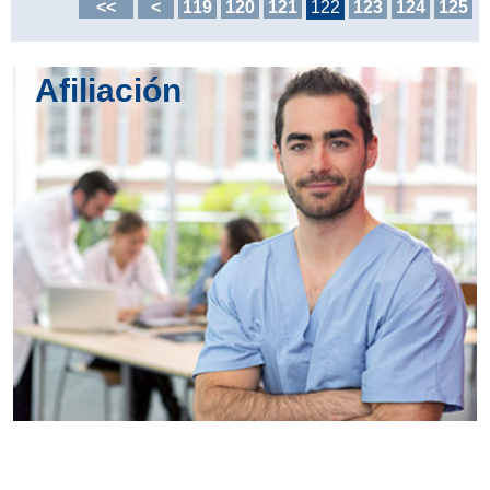
<<
<
119
120
121
122
123
124
125
Afiliación
Conoce