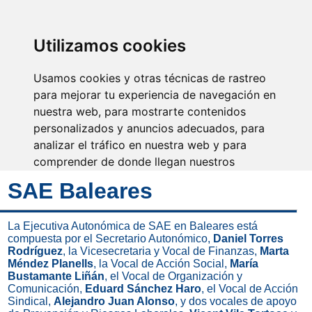
SINDICATO DE
TÉCNICOS DE
ENFERMERÍA
IDENTIFICARSE
Utilizamos cookies
Usamos cookies y otras técnicas de rastreo
para mejorar tu experiencia de navegación en
nuestra web, para mostrarte contenidos
Pon tu corazón,
pondremos el nuestro y
personalizados y anuncios adecuados, para
mucho más
analizar el tráfico en nuestra web y para
comprender de donde llegan nuestros
visitantes.
SAE Baleares
Aceptar
La Ejecutiva Autonómica de SAE en Baleares está
compuesta por el Secretario Autonómico,
Daniel Torres
Rechazar
Rodríguez
, la Vicesecretaria y Vocal de Finanzas,
Marta
Méndez Planells
, la Vocal de Acción Social,
María
Configurar
Bustamante Liñán
, el Vocal de Organización y
Comunicación,
Eduard Sánchez Haro
, el Vocal de Acción
Sindical,
Alejandro Juan Alonso
, y dos vocales de apoyo