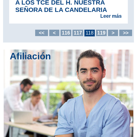
A LOS TCE DEL H. NUESTRA
SEÑORA DE LA CANDELARIA
Leer más
<<
<
116
117
118
119
>
>>
Afiliación