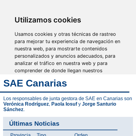
SINDICATO DE
TÉCNICOS DE
ENFERMERÍA
IDENTIFICARSE
Utilizamos cookies
Usamos cookies y otras técnicas de rastreo
para mejorar tu experiencia de navegación en
nuestra web, para mostrarte contenidos
No eres invisible, nosotros
somos tu voz
personalizados y anuncios adecuados, para
analizar el tráfico en nuestra web y para
comprender de donde llegan nuestros
visitantes.
SAE Canarias
Aceptar
Los responsables de junta gestora de SAE en Canarias son
Verónica Rodríguez
,
Paola Iosuf
y
Jorge Santurio
Rechazar
Sánchez
.
Configurar
Últimas Noticias
Provincia
Tipo
Orden