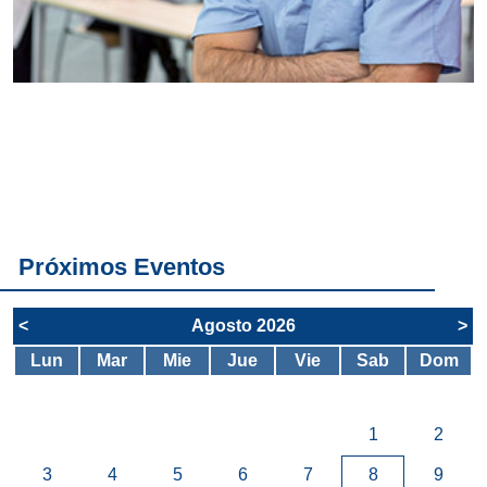
Conoce
todos los
servicios del
SAE
Próximos Eventos
<
Agosto 2026
>
Lun
Mar
Mie
Jue
Vie
Sab
Dom
1
2
3
4
5
6
7
8
9