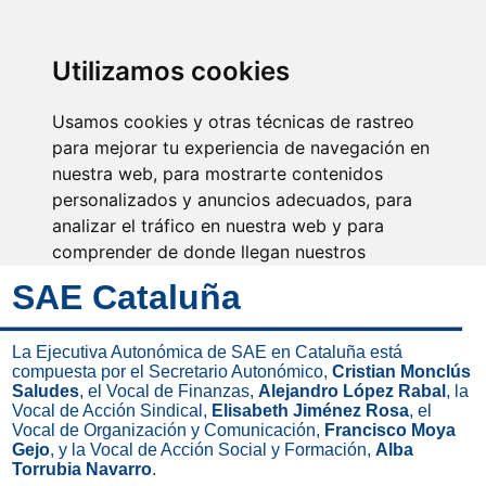
SINDICATO DE
TÉCNICOS DE
ENFERMERÍA
IDENTIFICARSE
Utilizamos cookies
Usamos cookies y otras técnicas de rastreo
para mejorar tu experiencia de navegación en
nuestra web, para mostrarte contenidos
Fuerza, equilibrio, valor y
responsabilidad
personalizados y anuncios adecuados, para
analizar el tráfico en nuestra web y para
comprender de donde llegan nuestros
visitantes.
SAE Cataluña
Aceptar
La Ejecutiva Autonómica de SAE en Cataluña está
compuesta por el Secretario Autonómico,
Cristian Monclús
Rechazar
Saludes
, el Vocal de Finanzas,
Alejandro López Rabal
, la
Vocal de Acción Sindical,
Elisabeth Jiménez Rosa
, el
Configurar
Vocal de Organización y Comunicación,
Francisco Moya
Gejo
, y la Vocal de Acción Social y Formación,
Alba
Torrubia Navarro
.