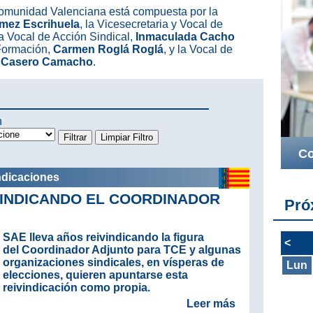
omunidad Valenciana está compuesta por la
mez Escrihuela
, la Vicesecretaria y Vocal de
la Vocal de Acción Sindical,
Inmaculada Cacho
 Formación,
Carmen Roglá Roglá
, y la Vocal de
a Casero Camacho
.
n
Co
ndicaciones
VINDICANDO EL COORDINADOR
Pró
SAE lleva años reivindicando la figura
<
del Coordinador Adjunto para TCE y algunas
organizaciones sindicales, en vísperas de
Lun
elecciones, quieren apuntarse esta
reivindicación como propia.
Leer más