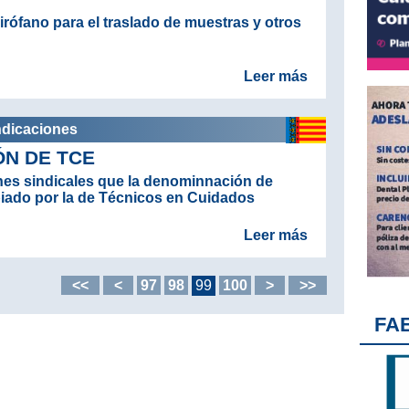
rófano para el traslado de muestras y otros
Leer más
ndicaciones
N DE TCE
es sindicales que la denominnación de
biado por la de Técnicos en Cuidados
Leer más
<<
<
97
98
99
100
>
>>
FA