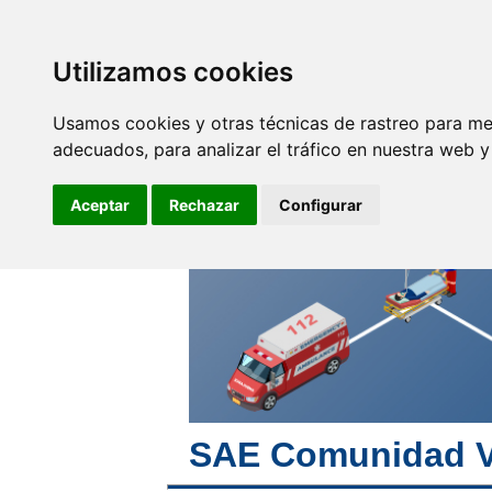
SINDICATO DE
TÉCNICOS DE
ENFERMERÍA
Utilizamos cookies
Empleo y
F
Profesionales
Usamos cookies y otras técnicas de rastreo para me
adecuados, para analizar el tráfico en nuestra web 
No eres invisible, nosotros
somos tu voz
Aceptar
Rechazar
Configurar
SAE Comunidad V