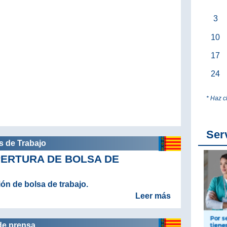
3
10
17
24
* Haz c
Ser
s de Trabajo
ERTURA DE BOLSA DE
ón de bolsa de trabajo.
Leer más
de prensa