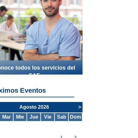
noce todos los servicios del
SAE
ximos Eventos
Agosto 2026
>
Mar
Mie
Jue
Vie
Sab
Dom
1
2