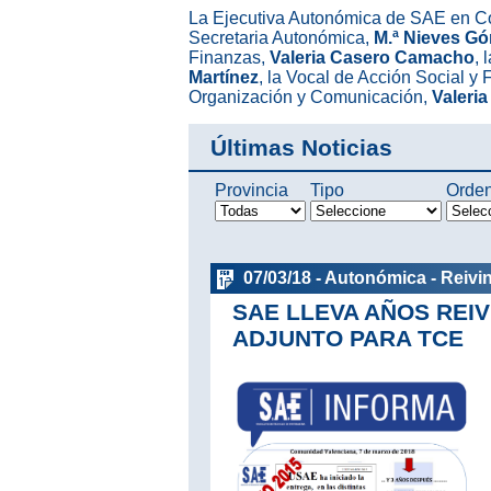
La Ejecutiva Autonómica de SAE en C
Secretaria Autonómica,
M.ª Nieves Gó
Finanzas,
Valeria Casero Camacho
, 
Martínez
, la Vocal de Acción Social y
Organización y Comunicación,
Valeri
Últimas Noticias
Provincia
Tipo
Orde
07/03/18 - Autonómica - Reivi
SAE LLEVA AÑOS REI
ADJUNTO PARA TCE