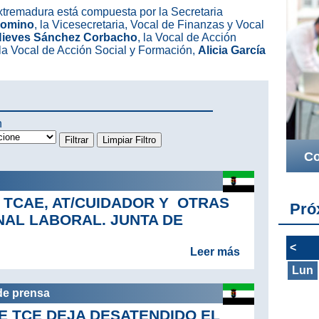
tremadura está compuesta por la Secretaria
alomino
, la Vicesecretaria, Vocal de Finanzas y Vocal
Nieves Sánchez Corbacho
, la Vocal de Acción
 la Vocal de Acción Social y Formación,
Alicia García
n
Co
TCAE, AT/CUIDADOR Y OTRAS
Pró
NAL LABORAL. JUNTA DE
<
Leer más
Lun
de prensa
E TCE DEJA DESATENDIDO EL