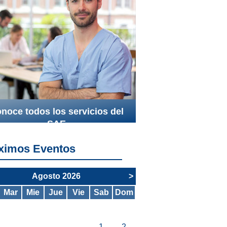
noce todos los servicios del
SAE
ximos Eventos
Agosto 2026
>
Mar
Mie
Jue
Vie
Sab
Dom
1
2