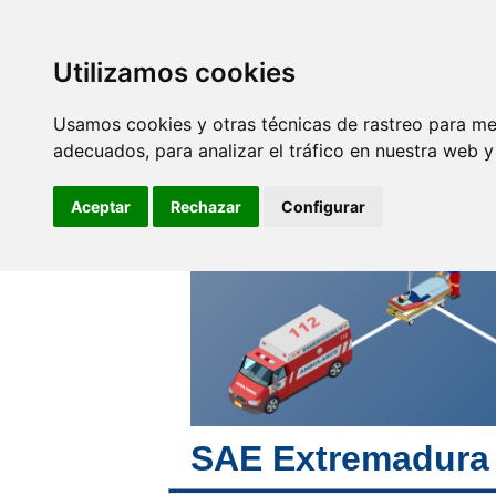
SINDICATO DE
TÉCNICOS DE
ENFERMERÍA
Utilizamos cookies
Empleo y
F
Profesionales
Usamos cookies y otras técnicas de rastreo para me
adecuados, para analizar el tráfico en nuestra web 
Avanzamos juntos
haciendo futuro
Aceptar
Rechazar
Configurar
SAE Extremadura