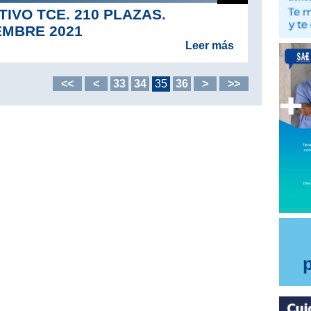
IVO TCE. 210 PLAZAS.
EMBRE 2021
Leer más
<<
<
33
34
35
36
>
>>