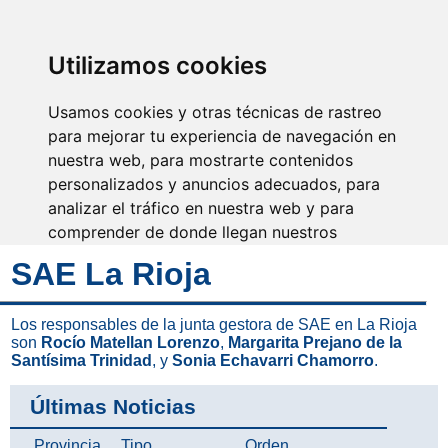
SINDICATO DE
TÉCNICOS DE
ENFERMERÍA
IDENTIFICARSE
Utilizamos cookies
Usamos cookies y otras técnicas de rastreo
para mejorar tu experiencia de navegación en
nuestra web, para mostrarte contenidos
Nuestra actividad es
fundamental
personalizados y anuncios adecuados, para
analizar el tráfico en nuestra web y para
comprender de donde llegan nuestros
visitantes.
SAE La Rioja
Aceptar
Los responsables de la junta gestora de SAE en La Rioja
son
Rocío Matellan Lorenzo
,
Margarita Prejano de la
Rechazar
Santísima Trinidad
, y
Sonia Echavarri Chamorro
.
Configurar
Últimas Noticias
Provincia
Tipo
Orden