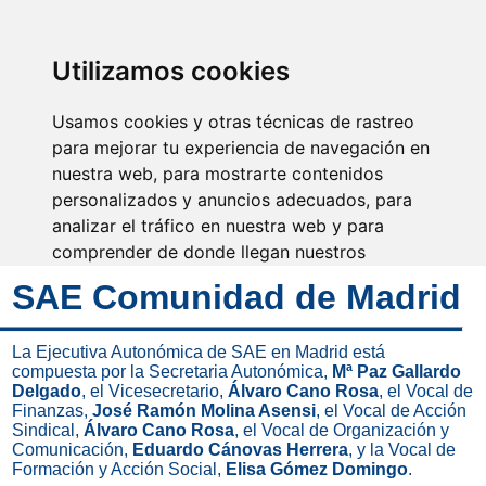
SINDICATO DE
TÉCNICOS DE
ENFERMERÍA
IDENTIFICARSE
Utilizamos cookies
Usamos cookies y otras técnicas de rastreo
para mejorar tu experiencia de navegación en
nuestra web, para mostrarte contenidos
El cuidado es la esencia de
la enfermería
personalizados y anuncios adecuados, para
analizar el tráfico en nuestra web y para
comprender de donde llegan nuestros
visitantes.
SAE Comunidad de Madrid
Aceptar
La Ejecutiva Autonómica de SAE en Madrid está
compuesta por la Secretaria Autonómica,
Mª Paz Gallardo
Rechazar
Delgado
, el Vicesecretario,
Álvaro Cano Rosa
, el Vocal de
Finanzas,
José Ramón Molina Asensi
, el Vocal de Acción
Configurar
Sindical,
Álvaro Cano Rosa
, el Vocal de Organización y
Comunicación,
Eduardo Cánovas Herrera
, y la Vocal de
Formación y Acción Social,
Elisa Gómez Domingo
.