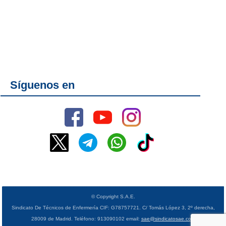
Síguenos en
© Copyright S.A.E.
Sindicato De Técnicos de Enfermería CIF: G78757721. C/ Tomás López 3, 2º derecha,
28009 de Madrid. Teléfono: 913090102 email:
sae@sindicatosae.com