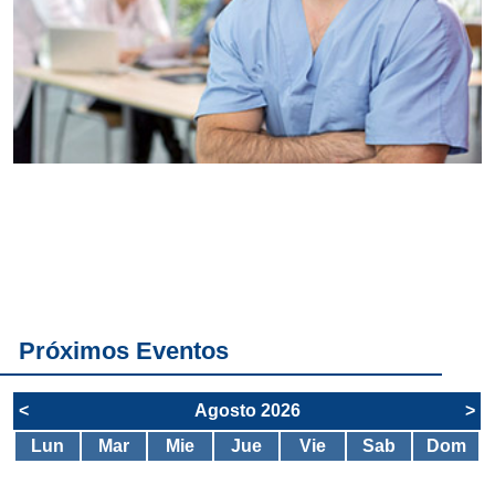
Conoce
todos los
servicios del
SAE
Próximos Eventos
<
Agosto 2026
>
Lun
Mar
Mie
Jue
Vie
Sab
Dom