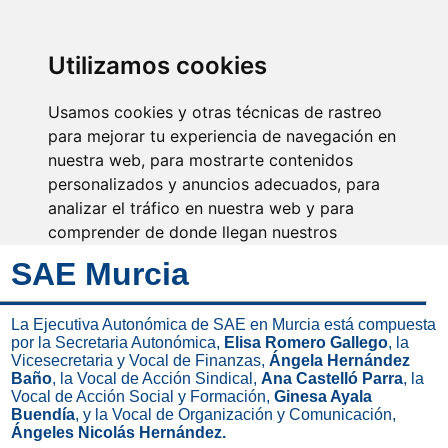
SINDICATO DE
TÉCNICOS DE
ENFERMERÍA
IDENTIFICARSE
Utilizamos cookies
Usamos cookies y otras técnicas de rastreo
para mejorar tu experiencia de navegación en
nuestra web, para mostrarte contenidos
La unión de todos es la
fuerza de SAE
personalizados y anuncios adecuados, para
analizar el tráfico en nuestra web y para
comprender de donde llegan nuestros
visitantes.
SAE Murcia
Aceptar
La Ejecutiva Autonómica de SAE en Murcia está compuesta
por la Secretaria Autonómica,
Elisa Romero Gallego
, la
Rechazar
Vicesecretaria y Vocal de Finanzas,
Ángela Hernández
Baño
, la Vocal de Acción Sindical,
Ana Castelló Parra
, la
Configurar
Vocal de Acción Social y Formación,
Ginesa Ayala
Buendía
, y la Vocal de Organización y Comunicación,
Ángeles Nicolás Hernández.