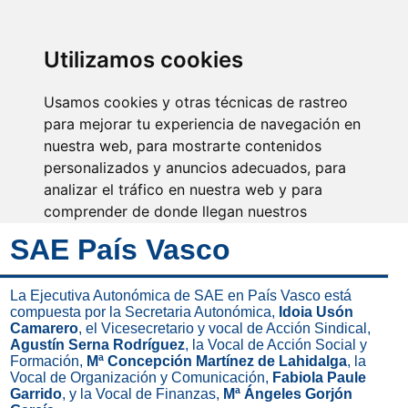
SINDICATO DE
TÉCNICOS DE
ENFERMERÍA
IDENTIFICARSE
Utilizamos cookies
Usamos cookies y otras técnicas de rastreo
para mejorar tu experiencia de navegación en
nuestra web, para mostrarte contenidos
Un equipo, un objetivo, una
profesión, orgullosos de ser
personalizados y anuncios adecuados, para
Técnicos de Enfermería
analizar el tráfico en nuestra web y para
comprender de donde llegan nuestros
visitantes.
SAE País Vasco
Aceptar
La Ejecutiva Autonómica de SAE en País Vasco está
compuesta por la Secretaria Autonómica,
Idoia Usón
Rechazar
Camarero
, el Vicesecretario y vocal de Acción Sindical,
Agustín Serna Rodríguez
, la Vocal de Acción Social y
Configurar
Formación,
Mª Concepción Martínez de Lahidalga
, la
Vocal de Organización y Comunicación,
Fabiola Paule
Garrido
, y la Vocal de Finanzas,
Mª Ángeles Gorjón