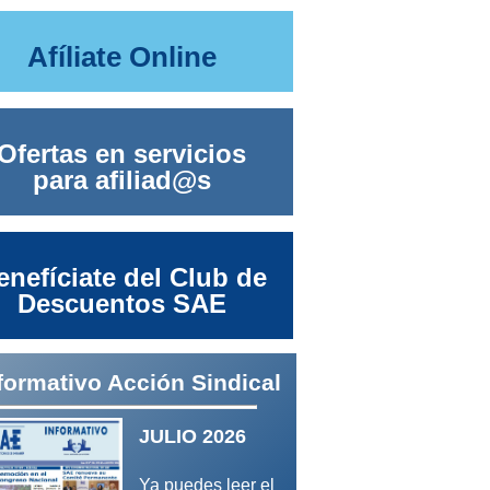
Afíliate Online
Ofertas en servicios
para afiliad@s
enefíciate del Club de
Descuentos SAE
formativo Acción Sindical
JULIO 2026
Ya puedes leer el