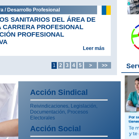
a / Desarrollo Profesional
OS SANITARIOS DEL ÁREA DE
A CARRERA PROFESIONAL
CIÓN PROFESIONAL
VA
Leer más
Ser
1
2
3
4
5
>
>>
Acción Sindical
Reivindicaciones, Legislación,
Documentación, Procesos
Electorales
Acción Social