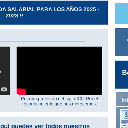
DA SALARIAL PARA LOS AÑOS 2025 -
2028 !!
B
Por una profesión del siglo XXI. Por el
In
reconocimiento que nos merecemos.
quí puedes ver todos nuestros