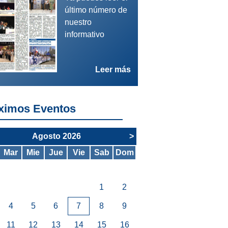
último número de
nuestro
informativo
/08/26 - Autonómica - OPE
Leer más
NVOCATORIA CONCURSO OPOSICIÓN. SNS
ximos Eventos
Agosto 2026
>
Mar
Mie
Jue
Vie
Sab
Dom
1
2
4
5
6
7
8
9
11
12
13
14
15
16