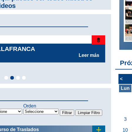
ideos
06
ILLAFRANCA
CO
Leer más
Pró
<
Lun
Orden
3
urso de Traslados
10