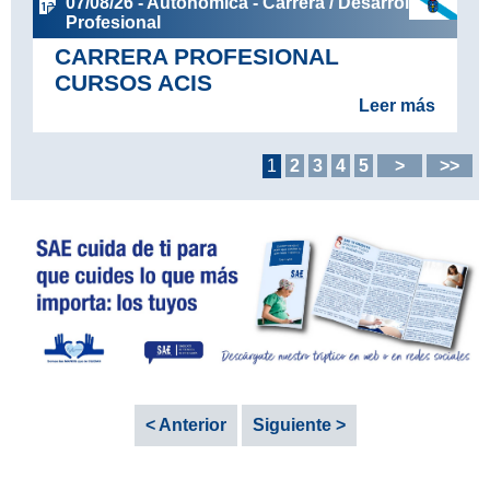
07/08/26 - Autonómica - Carrera / Desarrollo
Profesional
CARRERA PROFESIONAL
CURSOS ACIS
Leer más
1
2
3
4
5
>
>>
< Anterior
Siguiente >