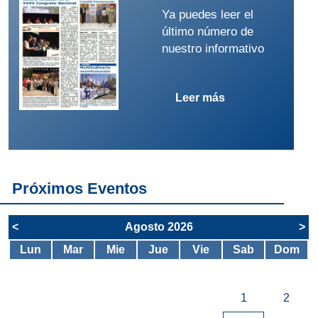
Ya puedes leer el
último número de
nuestro informativo
Leer más
Próximos Eventos
<
Agosto 2026
>
Lun
Mar
Mie
Jue
Vie
Sab
Dom
1
2