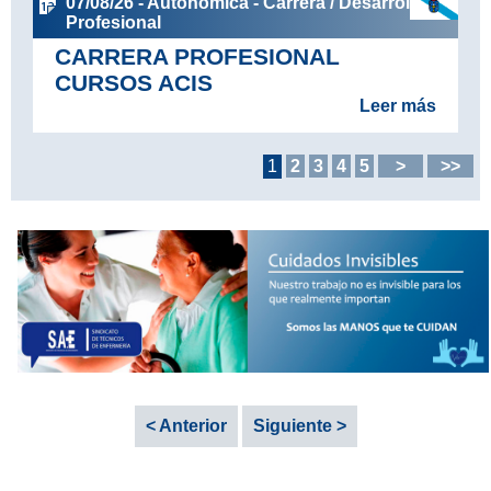
07/08/26 - Autonómica - Carrera / Desarrollo
Profesional
CARRERA PROFESIONAL
CURSOS ACIS
Leer más
1
2
3
4
5
>
>>
< Anterior
Siguiente >