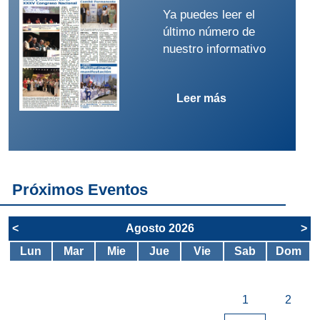
Ya puedes leer el
último número de
nuestro informativo
Leer más
Próximos Eventos
<
Agosto 2026
>
Lun
Mar
Mie
Jue
Vie
Sab
Dom
1
2