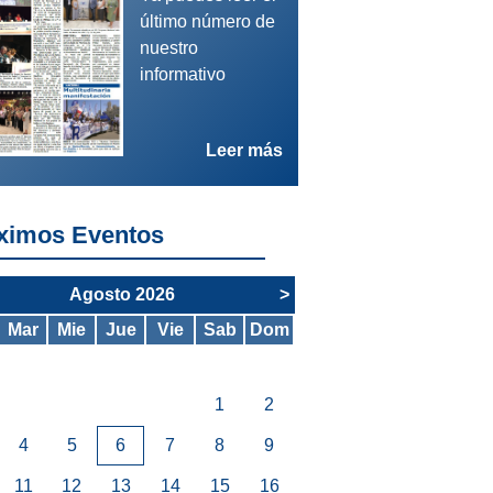
último número de
nuestro
informativo
/08/26 - Autonómica - OPE
Leer más
NVOCATORIA CONCURSO OPOSICIÓN. SNS
ximos Eventos
Agosto 2026
>
Mar
Mie
Jue
Vie
Sab
Dom
1
2
4
5
6
7
8
9
11
12
13
14
15
16