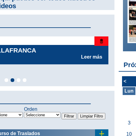
ideos
06
ILLAFRANCA
CO
Leer más
Pró
<
Lun
Orden
3
urso de Traslados
10