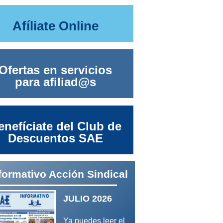
Afíliate Online
Ofertas en servicios
para afiliad@s
enefíciate del Club de
Descuentos SAE
formativo Acción Sindical
JULIO 2026
Ya puedes leer el