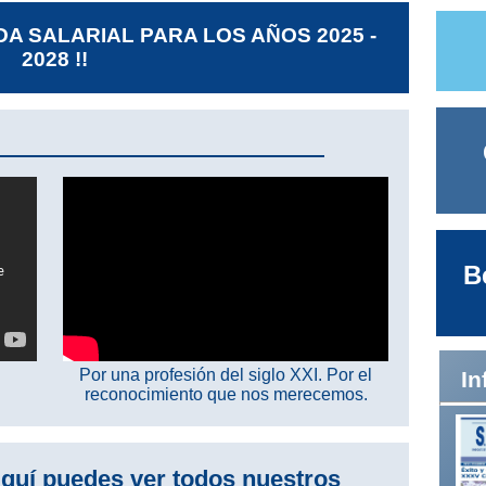
DA SALARIAL PARA LOS AÑOS 2025 -
2028 !!
B
Por una profesión del siglo XXI. Por el
In
reconocimiento que nos merecemos.
quí puedes ver todos nuestros