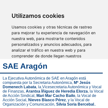
SINDICATO DE
TÉCNICOS DE
ENFERMERÍA
IDENTIFICARSE
Utilizamos cookies
Usamos cookies y otras técnicas de rastreo
para mejorar tu experiencia de navegación en
nuestra web, para mostrarte contenidos
Surcando caminos
personalizados y anuncios adecuados, para
analizar el tráfico en nuestra web y para
comprender de donde llegan nuestros
visitantes.
SAE Aragón
Aceptar
La Ejecutiva Autonómica de SAE en Aragón está
compuesta por la Secretaria Autonómica,
Mª Jesús
Rechazar
Domenech Labata
, la Vicesecretaria Autonómica y Vocal
de Finanzas,
Arantxa Íñiguez de Heredia Elorza
, la Vocal
Configurar
de Acción Sindical,
Mari Mar Cacho Bailo
, la Vocal de
Acción Social,
Nieves Blasco Pérez
, y la Vocal de
Organización y Comunicación,
Silvia Soria Bercebal
..