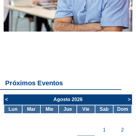
Conoce
todos los
servicios del
SAE
Próximos Eventos
<
Agosto 2026
>
Lun
Mar
Mie
Jue
Vie
Sab
Dom
1
2