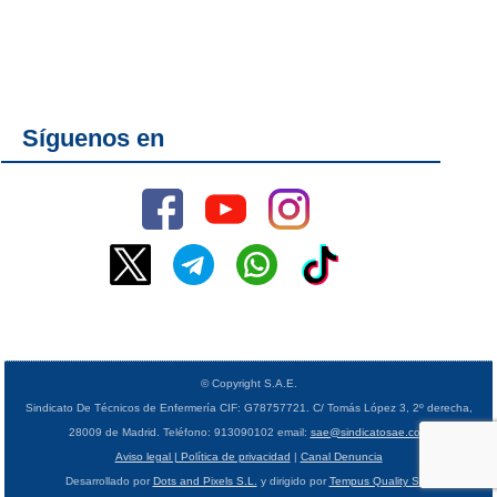
Síguenos en
© Copyright S.A.E.
Sindicato De Técnicos de Enfermería CIF: G78757721. C/ Tomás López 3, 2º derecha,
28009 de Madrid. Teléfono: 913090102 email:
sae@sindicatosae.com
Aviso legal | Política de privacidad
|
Canal Denuncia
Desarrollado por
Dots and Pixels S.L.
y dirigido por
Tempus Quality S.L.