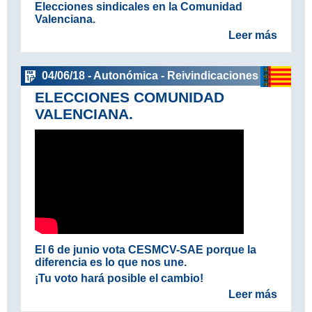
Elecciones sindicales en la Comunidad
Valenciana.
Leer más
04/06/18 - Autonómica - Reivindicaciones
ELECCIONES COMUNIDAD
VALENCIANA.
El 6 de junio vota CESMCV-SAE porque la
diferencia es lo que nos une.
¡Tu voto hará posible el cambio!
Leer más