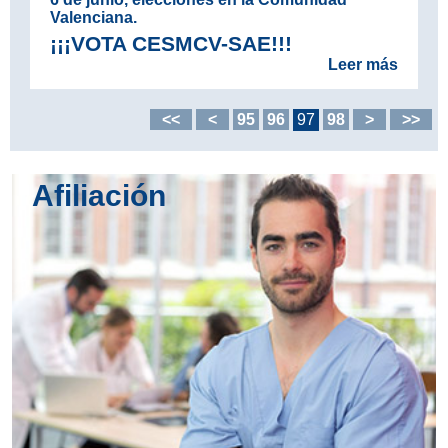
Valenciana.
¡¡¡VOTA CESMCV-SAE!!!
Leer más
<<
<
95
96
97
98
>
>>
Afiliación