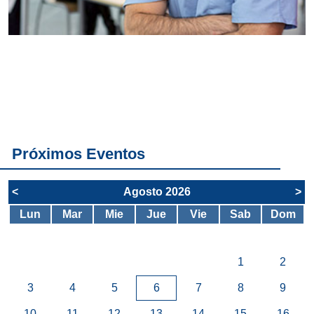
Conoce
todos los
servicios del
SAE
Próximos Eventos
<
Agosto 2026
>
Lun
Mar
Mie
Jue
Vie
Sab
Dom
1
2
3
4
5
6
7
8
9
10
11
12
13
14
15
16