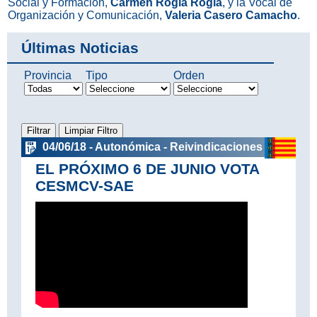
Social y Formación,
Carmen Roglá Roglá
, y la Vocal de
Organización y Comunicación,
Valeria Casero Camacho
.
Últimas Noticias
Provincia
Tipo
Orden
04/06/18 - Autonómica - Reivindicaciones
EL PRÓXIMO 6 DE JUNIO VOTA
CESMCV-SAE