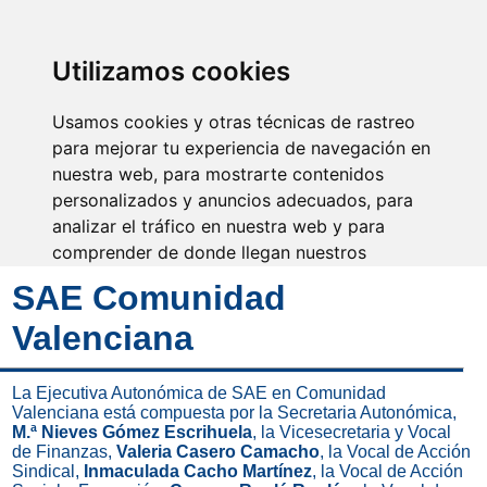
SINDICATO DE
TÉCNICOS DE
ENFERMERÍA
IDENTIFICARSE
Utilizamos cookies
Usamos cookies y otras técnicas de rastreo
para mejorar tu experiencia de navegación en
nuestra web, para mostrarte contenidos
No eres invisible, nosotros
somos tu voz
personalizados y anuncios adecuados, para
analizar el tráfico en nuestra web y para
comprender de donde llegan nuestros
visitantes.
SAE Comunidad
Valenciana
Aceptar
Rechazar
La Ejecutiva Autonómica de SAE en Comunidad
Valenciana está compuesta por la Secretaria Autonómica,
Configurar
M.ª Nieves Gómez Escrihuela
, la Vicesecretaria y Vocal
de Finanzas,
Valeria Casero Camacho
, la Vocal de Acción
Sindical,
Inmaculada Cacho Martínez
, la Vocal de Acción