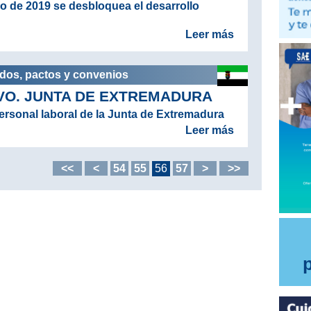
o de 2019 se desbloquea el desarrollo
Leer más
rdos, pactos y convenios
VO. JUNTA DE EXTREMADURA
ersonal laboral de la Junta de Extremadura
Leer más
<<
<
54
55
56
57
>
>>