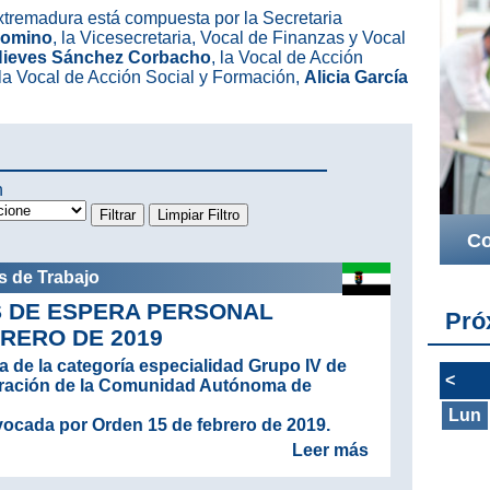
tremadura está compuesta por la Secretaria
alomino
, la Vicesecretaria, Vocal de Finanzas y Vocal
Nieves Sánchez Corbacho
, la Vocal de Acción
 la Vocal de Acción Social y Formación,
Alicia García
n
Co
s de Trabajo
S DE ESPERA PERSONAL
Pró
RERO DE 2019
a de la categoría especialidad Grupo IV de
<
itración de la Comunidad Autónoma de
Lun
ocada por Orden 15 de febrero de 2019.
Leer más