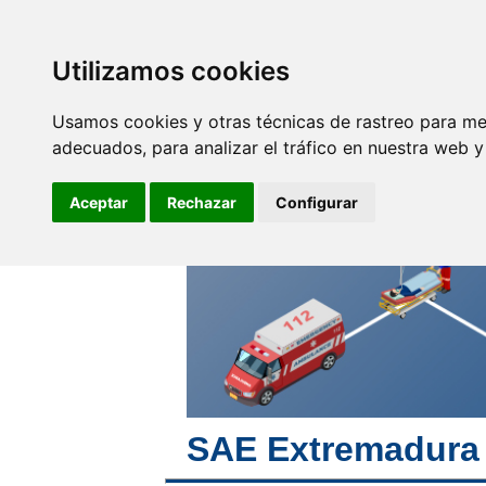
SINDICATO DE
TÉCNICOS DE
ENFERMERÍA
Utilizamos cookies
Empleo y
F
Profesionales
Usamos cookies y otras técnicas de rastreo para me
adecuados, para analizar el tráfico en nuestra web 
Avanzamos juntos
haciendo futuro
Aceptar
Rechazar
Configurar
SAE Extremadura