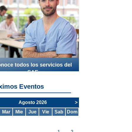
noce todos los servicios del
SAE
ximos Eventos
Agosto 2026
>
Mar
Mie
Jue
Vie
Sab
Dom
1
2