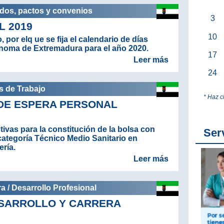
rdos, pactos y convenios
3
 2019
10
 por elq ue se fija el calendario de días
noma de Extremadura para el año 2020.
17
Leer más
24
s de Trabajo
* Haz c
 DE ESPERA PERSONAL
ivas para la constitución de la bolsa con
Ser
ategoría Técnico Medio Sanitario en
ría.
Leer más
a / Desarrollo Profesional
SARROLLO Y CARRERA