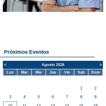
Conoce
todos los
servicios del
SAE
Próximos Eventos
<
Agosto 2026
>
Lun
Mar
Mie
Jue
Vie
Sab
Dom
1
2
3
4
5
6
7
8
9
10
11
12
13
14
15
16