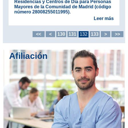
Residencias y Centros de Día para Personas
Mayores de la Comunidad de Madrid (código
número 28008255011995).
Leer más
<<
<
130
131
132
133
>
>>
Afiliación