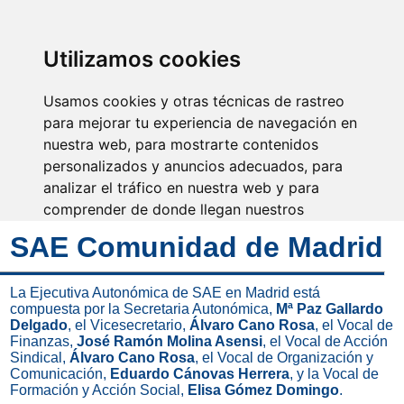
SINDICATO DE
TÉCNICOS DE
ENFERMERÍA
IDENTIFICARSE
Utilizamos cookies
Usamos cookies y otras técnicas de rastreo
para mejorar tu experiencia de navegación en
nuestra web, para mostrarte contenidos
El cuidado es la esencia de
la enfermería
personalizados y anuncios adecuados, para
analizar el tráfico en nuestra web y para
comprender de donde llegan nuestros
visitantes.
SAE Comunidad de Madrid
Aceptar
La Ejecutiva Autonómica de SAE en Madrid está
compuesta por la Secretaria Autonómica,
Mª Paz Gallardo
Rechazar
Delgado
, el Vicesecretario,
Álvaro Cano Rosa
, el Vocal de
Finanzas,
José Ramón Molina Asensi
, el Vocal de Acción
Configurar
Sindical,
Álvaro Cano Rosa
, el Vocal de Organización y
Comunicación,
Eduardo Cánovas Herrera
, y la Vocal de
Formación y Acción Social,
Elisa Gómez Domingo
.