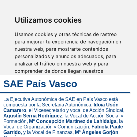
SINDICATO DE
TÉCNICOS DE
ENFERMERÍA
IDENTIFICARSE
Utilizamos cookies
Usamos cookies y otras técnicas de rastreo
para mejorar tu experiencia de navegación en
nuestra web, para mostrarte contenidos
Un equipo, un objetivo, una
profesión, orgullosos de ser
personalizados y anuncios adecuados, para
Técnicos de Enfermería
analizar el tráfico en nuestra web y para
comprender de donde llegan nuestros
visitantes.
SAE País Vasco
Aceptar
La Ejecutiva Autonómica de SAE en País Vasco está
compuesta por la Secretaria Autonómica,
Idoia Usón
Rechazar
Camarero
, el Vicesecretario y vocal de Acción Sindical,
Agustín Serna Rodríguez
, la Vocal de Acción Social y
Configurar
Formación,
Mª Concepción Martínez de Lahidalga
, la
Vocal de Organización y Comunicación,
Fabiola Paule
Garrido
, y la Vocal de Finanzas,
Mª Ángeles Gorjón