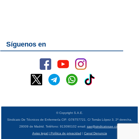
Síguenos en
© Copyright S.A.E.
Sindicato De Técnicos de Enfermería CIF: G78757721. C/ Tomás López 3, 2º derecha,
28009 de Madrid. Teléfono: 913090102 email:
sae@sindicatosae.com
Aviso legal | Política de privacidad
|
Canal Denuncia