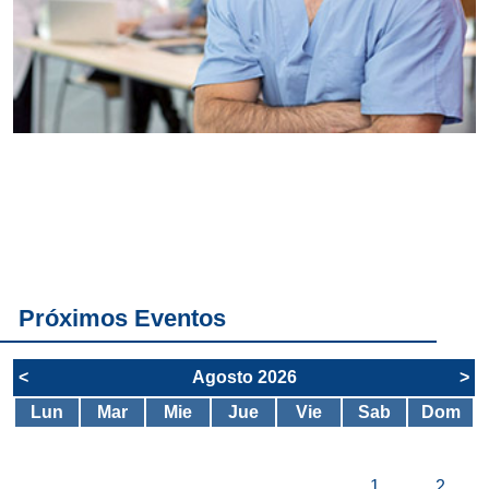
Conoce
todos los
servicios del
SAE
Próximos Eventos
<
Agosto 2026
>
Lun
Mar
Mie
Jue
Vie
Sab
Dom
1
2