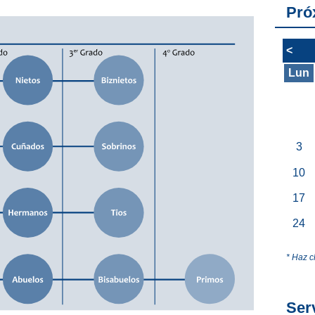
Pró
<
Lun
3
10
17
24
* Haz c
Ser