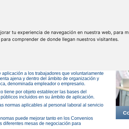
Legislación
Permisos y
Jubilación
Documentos
licencias
jorar tu experiencia de navegación en nuestra web, para m
as y excedencias
A
y para comprender de donde llegan nuestros visitantes.
anto de las Administraciones Públicas, como de los
tiene previsiones con carácter de mínimos en
dencias.
e aplicación a los trabajadores que voluntariamente
uenta ajena y dentro del ámbito de organización y
rídica, denominada empleador o empresario.
 tiene por objeto establecer las bases del
 públicos incluidos en su ámbito de aplicación.
s normas aplicables al personal laboral al servicio
Co
ónomas puede mejorar tanto en los Convenios
s diferentes mesas de negociación para