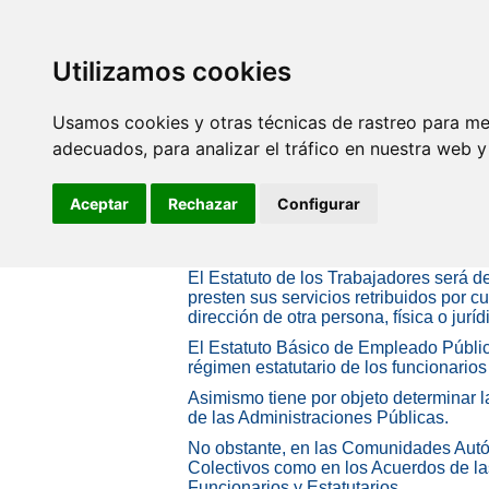
SINDICATO DE
TÉCNICOS DE
ENFERMERÍA
Utilizamos cookies
Reivindicaciones
Usamos cookies y otras técnicas de rastreo para me
Permisos, licenci
adecuados, para analizar el tráfico en nuestra web 
Aceptar
Rechazar
Configurar
La legislación que regula el empleo, t
particulares o empresas privadas, con
materia de Permisos, Licencias y Exce
El Estatuto de los Trabajadores será d
presten sus servicios retribuidos por c
dirección de otra persona, física o ju
El Estatuto Básico de Empleado Público
régimen estatutario de los funcionarios
Asimismo tiene por objeto determinar la
de las Administraciones Públicas.
No obstante, en las Comunidades Aut
Colectivos como en los Acuerdos de la
Funcionarios y Estatutarios.