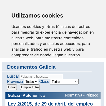
SINDICATO DE
TÉCNICOS DE
ENFERMERÍA
IDENTIFICARSE
Utilizamos cookies
Usamos cookies y otras técnicas de rastreo
para mejorar tu experiencia de navegación en
nuestra web, para mostrarte contenidos
Con tu apoyo los Técnicos
lograremos el merecido
personalizados y anuncios adecuados, para
reconocimiento
analizar el tráfico en nuestra web y para
comprender de donde llegan nuestros
visitantes.
Documentos Galicia
Aceptar
Buscar
Provincia
Clase
Rechazar
Configurar
Normativa - Público
Galicia - Autonómica
Ley 2/2015, de 29 de abril, del empleo