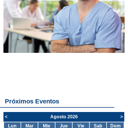
Conoce
todos los
servicios del
SAE
Próximos Eventos
<
Agosto 2026
>
Lun
Mar
Mie
Jue
Vie
Sab
Dom