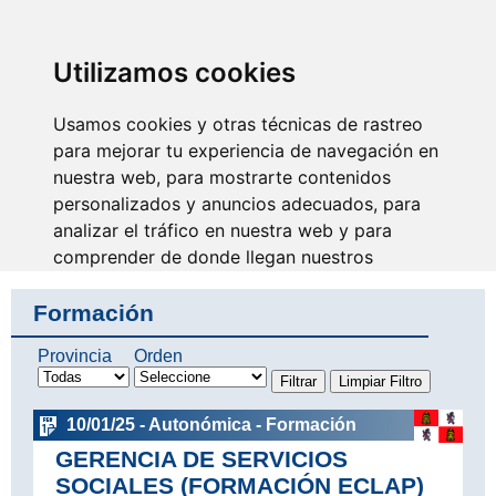
SINDICATO DE
TÉCNICOS DE
ENFERMERÍA
IDENTIFICARSE
Utilizamos cookies
Usamos cookies y otras técnicas de rastreo
para mejorar tu experiencia de navegación en
nuestra web, para mostrarte contenidos
Se escucha nuestra voz y
avanza nuestra profesión
personalizados y anuncios adecuados, para
analizar el tráfico en nuestra web y para
comprender de donde llegan nuestros
visitantes.
Formación
Aceptar
Provincia
Orden
Rechazar
10/01/25 - Autonómica - Formación
Configurar
GERENCIA DE SERVICIOS
SOCIALES (FORMACIÓN ECLAP)