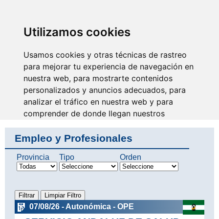
SINDICATO DE
TÉCNICOS DE
ENFERMERÍA
IDENTIFICARSE
Utilizamos cookies
Usamos cookies y otras técnicas de rastreo
para mejorar tu experiencia de navegación en
nuestra web, para mostrarte contenidos
Tu eres la razón de nuestro
trabajo, sin unión no hay
personalizados y anuncios adecuados, para
colectivo
analizar el tráfico en nuestra web y para
comprender de donde llegan nuestros
visitantes.
Empleo y Profesionales
Aceptar
Provincia
Tipo
Orden
Rechazar
Configurar
07/08/26 - Autonómica - OPE