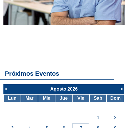
Conoce
todos los
servicios del
SAE
Próximos Eventos
<
Agosto 2026
>
Lun
Mar
Mie
Jue
Vie
Sab
Dom
1
2