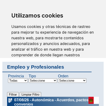
SINDICATO DE
TÉCNICOS DE
ENFERMERÍA
IDENTIFICARSE
Utilizamos cookies
Usamos cookies y otras técnicas de rastreo
para mejorar tu experiencia de navegación en
nuestra web, para mostrarte contenidos
Desde SAE te apoyamos e
informamos
personalizados y anuncios adecuados, para
analizar el tráfico en nuestra web y para
comprender de donde llegan nuestros
visitantes.
Empleo y Profesionales
Aceptar
Provincia
Tipo
Orden
Rechazar
Configurar
07/08/26 - Autonómica - Acuerdos, pactos y
convenios