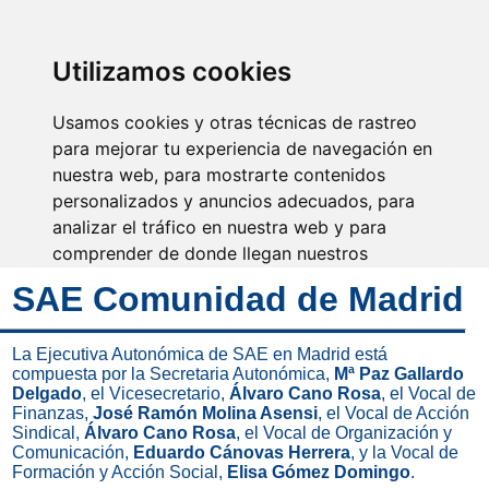
SINDICATO DE
TÉCNICOS DE
ENFERMERÍA
IDENTIFICARSE
Utilizamos cookies
Usamos cookies y otras técnicas de rastreo
para mejorar tu experiencia de navegación en
nuestra web, para mostrarte contenidos
El cuidado es la esencia de
la enfermería
personalizados y anuncios adecuados, para
analizar el tráfico en nuestra web y para
comprender de donde llegan nuestros
visitantes.
SAE Comunidad de Madrid
Aceptar
La Ejecutiva Autonómica de SAE en Madrid está
compuesta por la Secretaria Autonómica,
Mª Paz Gallardo
Rechazar
Delgado
, el Vicesecretario,
Álvaro Cano Rosa
, el Vocal de
Finanzas,
José Ramón Molina Asensi
, el Vocal de Acción
Configurar
Sindical,
Álvaro Cano Rosa
, el Vocal de Organización y
Comunicación,
Eduardo Cánovas Herrera
, y la Vocal de
Formación y Acción Social,
Elisa Gómez Domingo
.