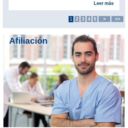
Leer más
1
2
3
4
5
>
>>
Afiliación