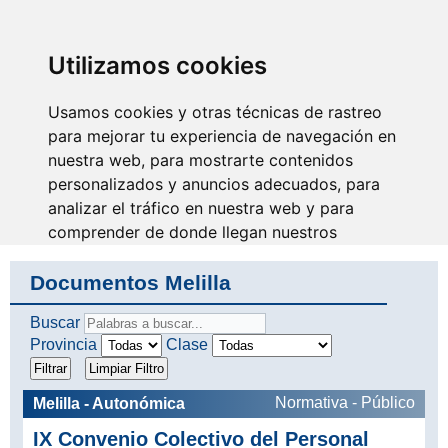
SINDICATO DE
TÉCNICOS DE
ENFERMERÍA
IDENTIFICARSE
Utilizamos cookies
Usamos cookies y otras técnicas de rastreo
para mejorar tu experiencia de navegación en
nuestra web, para mostrarte contenidos
Trabajando por tu futuro
personalizados y anuncios adecuados, para
analizar el tráfico en nuestra web y para
comprender de donde llegan nuestros
visitantes.
Documentos Melilla
Aceptar
Buscar
Provincia
Clase
Rechazar
Configurar
Normativa - Público
Melilla - Autonómica
IX Convenio Colectivo del Personal