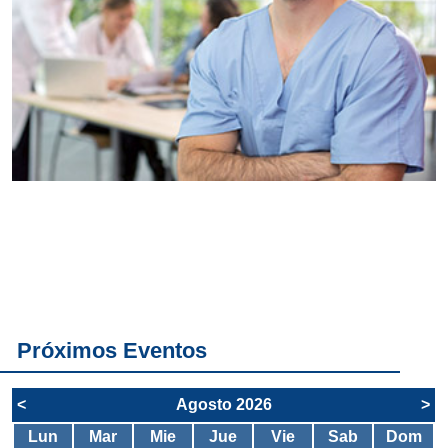
Conoce
todos los
servicios del
SAE
Próximos Eventos
<
Agosto 2026
>
Lun
Mar
Mie
Jue
Vie
Sab
Dom