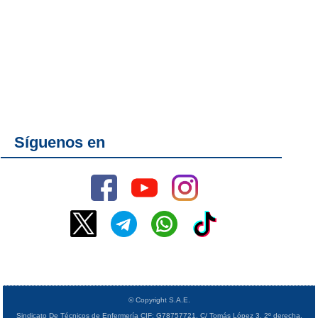
Síguenos en
© Copyright S.A.E.
Sindicato De Técnicos de Enfermería CIF: G78757721. C/ Tomás López 3, 2º derecha,