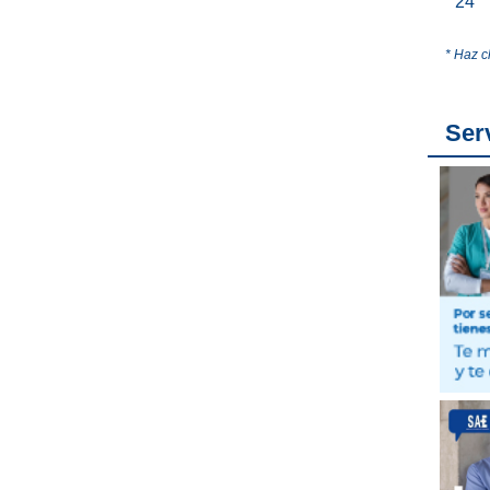
24
* Haz c
Ser