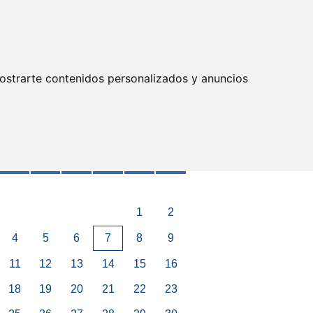
Actualizar preferencias cookies
IDENTIFICARSE
ostrarte contenidos personalizados y anuncios
ximos Eventos
Agosto 2026
>
Mar
Mie
Jue
Vie
Sab
Dom
1
2
4
5
6
7
8
9
11
12
13
14
15
16
18
19
20
21
22
23