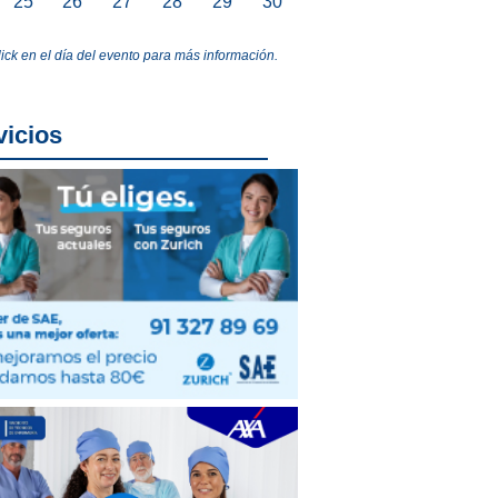
25
26
27
28
29
30
lick en el día del evento para más información.
vicios