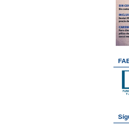
FA
Síg