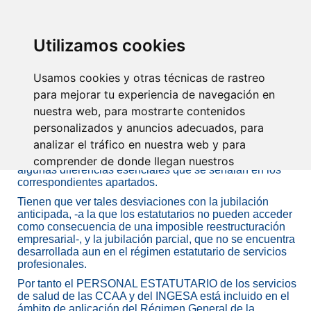
SINDICATO DE
TÉCNICOS DE
ENFERMERÍA
IDENTIFICARSE
Utilizamos cookies
Usamos cookies y otras técnicas de rastreo
Jubilación
para mejorar tu experiencia de navegación en
nuestra web, para mostrarte contenidos
personalizados y anuncios adecuados, para
Las observaciones que, en relación con la pensión de
analizar el tráfico en nuestra web y para
jubilación, se desarrollan seguidamente son de
aplicación común al personal estatutario y laboral, salvo
comprender de donde llegan nuestros
algunas diferencias esenciales que se señalan en los
visitantes.
correspondientes apartados.
Tienen que ver tales desviaciones con la jubilación
Aceptar
anticipada, -a la que los estatutarios no pueden acceder
como consecuencia de una imposible reestructuración
empresarial-, y la jubilación parcial, que no se encuentra
Rechazar
desarrollada aun en el régimen estatutario de servicios
profesionales.
Configurar
Por tanto el PERSONAL ESTATUTARIO de los servicios
de salud de las CCAA y del INGESA está incluido en el
ámbito de aplicación del Régimen General de la