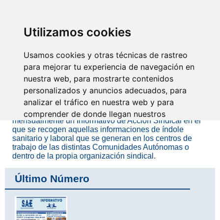
SINDICATO DE
TÉCNICOS DE
ENFERMERÍA
IDENTIFICARSE
Utilizamos cookies
Usamos cookies y otras técnicas de rastreo
Periódico de Acción
para mejorar tu experiencia de navegación en
nuestra web, para mostrarte contenidos
Sindical
personalizados y anuncios adecuados, para
analizar el tráfico en nuestra web y para
El Sindicato de Técnicos de Enfermería, SAE, edita
comprender de donde llegan nuestros
mensualmente un Informativo de Acción Sindical en el
visitantes.
que se recogen aquellas informaciones de índole
sanitario y laboral que se generan en los centros de
trabajo de las distintas Comunidades Autónomas o
Aceptar
dentro de la propia organización sindical.
Rechazar
Último Número
Configurar