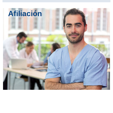
Afiliación
Conoce
todos los