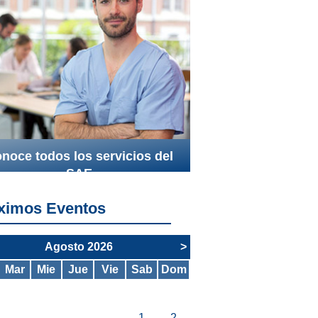
noce todos los servicios del
SAE
ximos Eventos
Agosto 2026
>
Mar
Mie
Jue
Vie
Sab
Dom
1
2