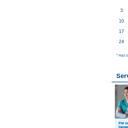
3
10
17
24
* Haz c
Ser