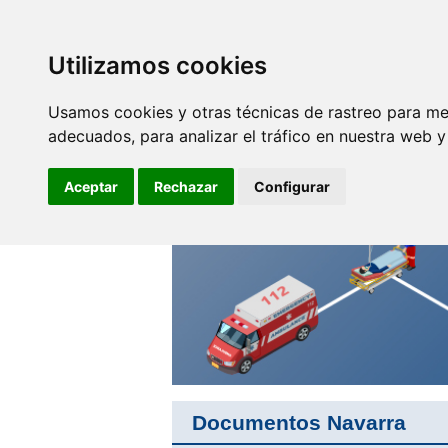
SINDICATO DE
TÉCNICOS DE
ENFERMERÍA
Utilizamos cookies
Empleo y
F
Profesionales
Usamos cookies y otras técnicas de rastreo para me
adecuados, para analizar el tráfico en nuestra web 
Por la unión de nuestro
colectivo
Aceptar
Rechazar
Configurar
Documentos Navarra