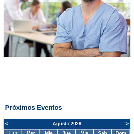
Conoce
todos los
servicios del
SAE
Próximos Eventos
<
Agosto 2026
>
Lun
Mar
Mie
Jue
Vie
Sab
Dom