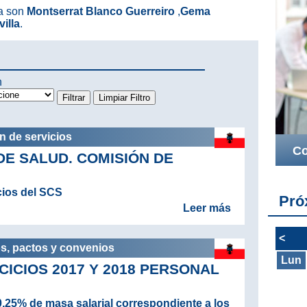
a son
Montserrat Blanco Guerreiro
,
Gema
illa
.
n
n de servicios
Co
DE SALUD. COMISIÓN DE
cios del SCS
Pró
Leer más
<
os, pactos y convenios
Lun
ICIOS 2017 Y 2018 PERSONAL
0,25% de masa salarial correspondiente a los