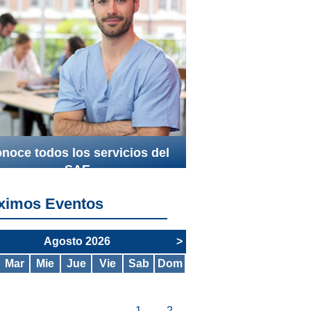
noce todos los servicios del
SAE
ximos Eventos
Agosto 2026
>
Mar
Mie
Jue
Vie
Sab
Dom
1
2