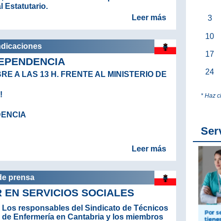
l Estatutario.
Leer más
3
10
ndicaciones
17
DEPENDENCIA
24
E A LAS 13 H. FRENTE AL MINISTERIO DE
!
* Haz c
DENCIA
Ser
Leer más
de prensa
 EN SERVICIOS SOCIALES
Los responsables del Sindicato de Técnicos
de Enfermería en Cantabria y los miembros