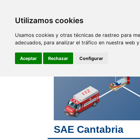
SINDICATO DE
TÉCNICOS DE
ENFERMERÍA
Utilizamos cookies
Empleo y
F
Profesionales
Usamos cookies y otras técnicas de rastreo para me
adecuados, para analizar el tráfico en nuestra web 
Siempre unidos y
orgullosos de nuestra
Aceptar
Rechazar
Configurar
profesión
SAE Cantabria