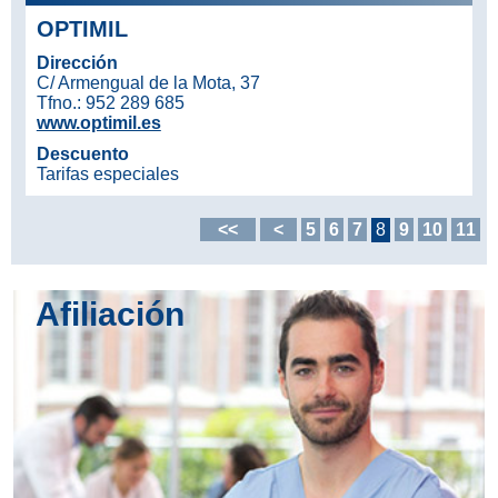
OPTIMIL
Dirección
C/ Armengual de la Mota, 37
Tfno.: 952 289 685
www.optimil.es
Descuento
Tarifas especiales
<<
<
5
6
7
8
9
10
11
Afiliación