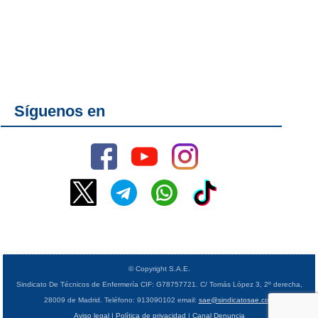
Síguenos en
© Copyright S.A.E.
Sindicato De Técnicos de Enfermería CIF: G78757721. C/ Tomás López 3, 2º derecha,
28009 de Madrid. Teléfono: 913090102 email:
sae@sindicatosae.com
Aviso legal | Política de privacidad
|
Canal Denuncia