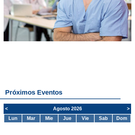
Conoce
todos los
servicios del
SAE
Próximos Eventos
<
Agosto 2026
>
Lun
Mar
Mie
Jue
Vie
Sab
Dom