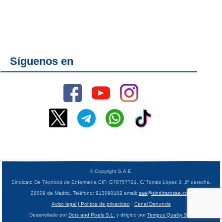
Síguenos en
© Copyright S.A.E.
Sindicato De Técnicos de Enfermería CIF: G78757721. C/ Tomás López 3, 2º derecha,
28009 de Madrid. Teléfono: 913090102 email:
sae@sindicatosae.com
Aviso legal | Política de privacidad
|
Canal Denuncia
Desarrollado por
Dots and Pixels S.L.
y dirigido por
Tempus Quality S.L.