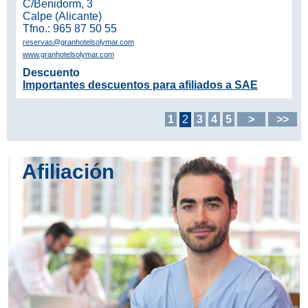
C/Benidorm, 3
Calpe (Alicante)
Tfno.: 965 87 50 55
reservas@granhotelsolymar.com
www.granhotelsolymar.com
Descuento
Importantes descuentos para afiliados a SAE
1
2
3
4
5
>
>>
Afiliación