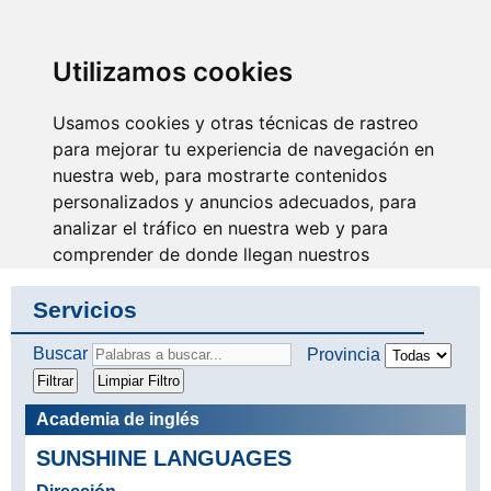
SINDICATO DE
TÉCNICOS DE
ENFERMERÍA
IDENTIFICARSE
Utilizamos cookies
Usamos cookies y otras técnicas de rastreo
para mejorar tu experiencia de navegación en
nuestra web, para mostrarte contenidos
No eres invisible, nosotros
somos tu voz
personalizados y anuncios adecuados, para
analizar el tráfico en nuestra web y para
comprender de donde llegan nuestros
visitantes.
Servicios
Aceptar
Buscar
Provincia
Rechazar
Academia de inglés
Configurar
SUNSHINE LANGUAGES