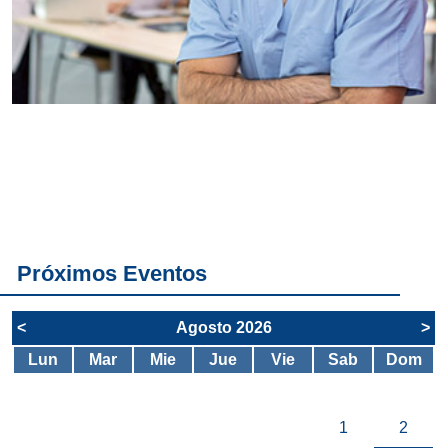
Conoce
todos los
servicios del
SAE
Próximos Eventos
<
Agosto 2026
>
Lun
Mar
Mie
Jue
Vie
Sab
Dom
1
2