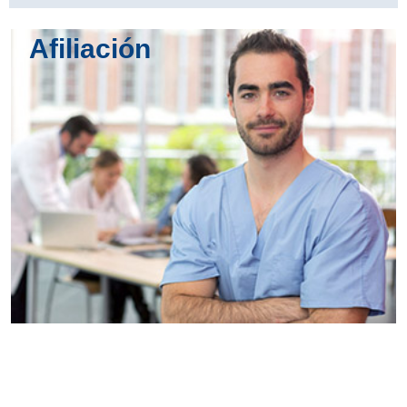
Afiliación
Conoce
todos los