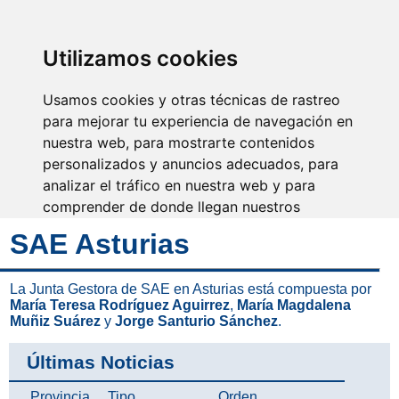
SINDICATO DE
TÉCNICOS DE
ENFERMERÍA
IDENTIFICARSE
Utilizamos cookies
Usamos cookies y otras técnicas de rastreo
para mejorar tu experiencia de navegación en
nuestra web, para mostrarte contenidos
Nuestra ayuda y tu
formación mejoran la
personalizados y anuncios adecuados, para
profesión
analizar el tráfico en nuestra web y para
comprender de donde llegan nuestros
visitantes.
SAE Asturias
Aceptar
La Junta Gestora de SAE en Asturias está compuesta por
María Teresa Rodríguez Aguirrez
,
María Magdalena
Rechazar
Muñiz Suárez
y
Jorge Santurio Sánchez
.
Configurar
Últimas Noticias
Provincia
Tipo
Orden