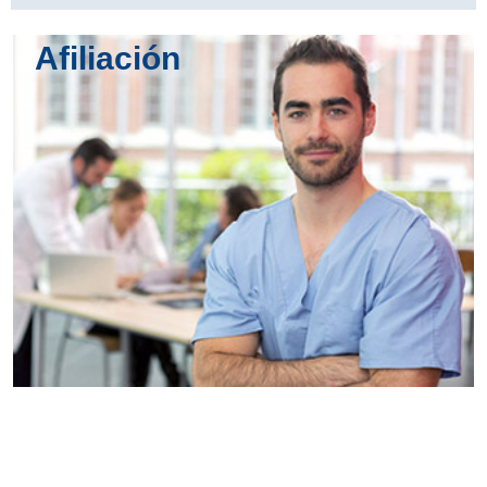
Afiliación
Conoce
todos los