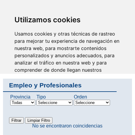
SINDICATO DE
TÉCNICOS DE
ENFERMERÍA
IDENTIFICARSE
Utilizamos cookies
Usamos cookies y otras técnicas de rastreo
para mejorar tu experiencia de navegación en
nuestra web, para mostrarte contenidos
No eres invisible, nosotros
somos tu voz
personalizados y anuncios adecuados, para
analizar el tráfico en nuestra web y para
comprender de donde llegan nuestros
visitantes.
Empleo y Profesionales
Aceptar
Provincia
Tipo
Orden
Rechazar
Configurar
No se encontraron coincidencias