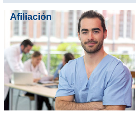
Afiliación
Conoce
todos los