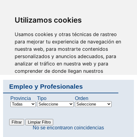
SINDICATO DE
TÉCNICOS DE
ENFERMERÍA
IDENTIFICARSE
Utilizamos cookies
Usamos cookies y otras técnicas de rastreo
para mejorar tu experiencia de navegación en
nuestra web, para mostrarte contenidos
Se escucha nuestra voz y
avanza nuestra profesión
personalizados y anuncios adecuados, para
analizar el tráfico en nuestra web y para
comprender de donde llegan nuestros
visitantes.
Empleo y Profesionales
Aceptar
Provincia
Tipo
Orden
Rechazar
Configurar
No se encontraron coincidencias